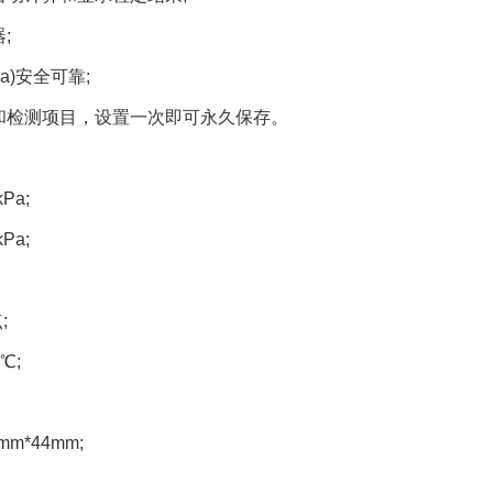
;
a)安全可靠;
和检测项目，设置一次即可永久保存。
Pa;
Pa;
;
℃;
m*44mm;