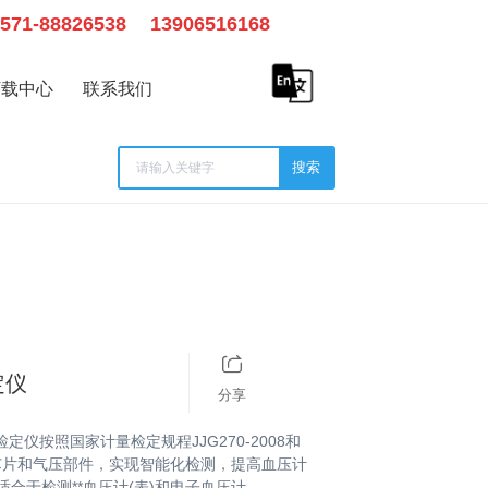
0571-88826538
13906516168
下载中心
联系我们
搜索
历史记录
清空记录
历史记录
清空记录
定仪
分享
定仪按照国家计量检定规程JJG270-2008和
理器芯片和气压部件，实现智能化检测，提高血压计
合于检测**血压计(表)和电子血压计