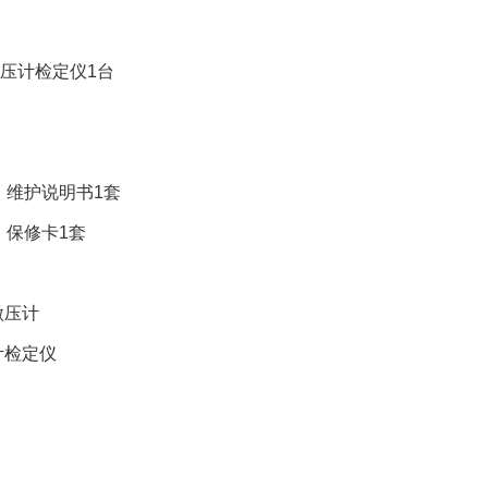
血压计检定仪1台
、维护说明书1套
、保修卡1套
微压计
计检定仪